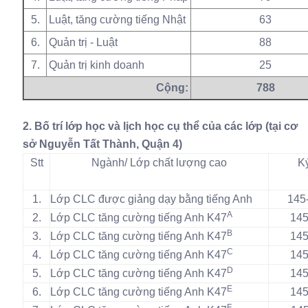
5.
Luật, tăng cường tiếng Nhật
63
6.
Quản trị - Luật
88
7.
Quản trị kinh doanh
25
Cộng:
788
2. Bố trí lớp học và lịch học cụ thể của các lớp (tại cơ
sở Nguyễn Tất Thành, Quận 4)
Stt
Ngành/ Lớp chất lượng cao
Ký
1.
Lớp CLC được giảng dạy bằng tiếng Anh
145
A
2.
Lớp CLC tăng cường tiếng Anh K47
145
B
3.
Lớp CLC tăng cường tiếng Anh K47
145
C
4.
Lớp CLC tăng cường tiếng Anh K47
145
D
5.
Lớp CLC tăng cường tiếng Anh K47
145
E
6.
Lớp CLC tăng cường tiếng Anh K47
145
F