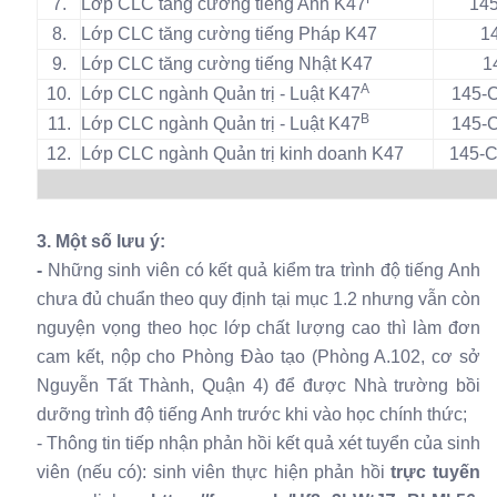
7.
Lớp CLC tăng cường tiếng Anh K47
14
8.
Lớp CLC tăng cường tiếng Pháp K47
1
9.
Lớp CLC tăng cường tiếng Nhật K47
1
A
10.
Lớp CLC ngành Quản trị - Luật K47
145-
B
11.
Lớp CLC ngành Quản trị - Luật K47
145-
12.
Lớp CLC ngành Quản trị kinh doanh K47
145-
3. Một số lưu ý:
-
Những sinh viên có kết quả kiểm tra trình độ tiếng Anh
chưa đủ chuẩn theo quy định tại mục 1.2 nhưng vẫn còn
nguyện vọng theo học lớp chất lượng cao thì làm đơn
cam kết, nộp cho Phòng Đào tạo (Phòng A.102, cơ sở
Nguyễn Tất Thành, Quận 4) để được Nhà trường bồi
dưỡng trình độ tiếng Anh trước khi vào học chính thức;
- Thông tin tiếp nhận phản hồi kết quả xét tuyển của sinh
viên (nếu có): sinh viên thực hiện phản hồi
trực tuyến