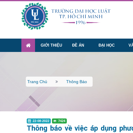
GIỚI THIỆU
ĐỀ ÁN
ĐẠI HỌC
V
Trang Chủ
Thông Báo
22-08-2022
7424
Thông báo về việc áp dụng phươ