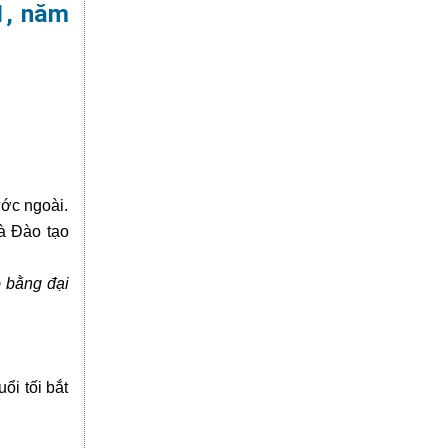
 1, năm
ước ngoài.
và Đào tạo
 bằng đại
ổi tối bắt