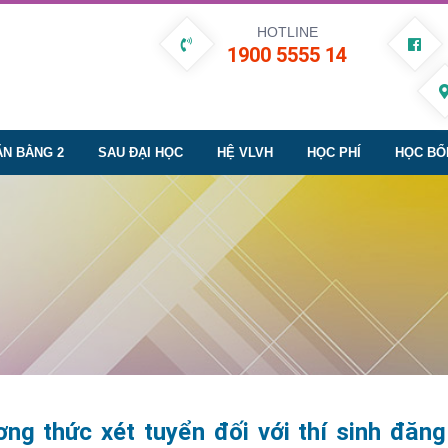
HOTLINE
1900 5555 14
ĂN BẰNG 2
SAU ĐẠI HỌC
HỆ VLVH
HỌC PHÍ
HỌC BỔ
ng thức xét tuyển đối với thí sinh đăng