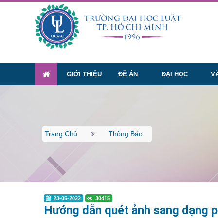
GIỚI THIỆU
ĐỀ ÁN
ĐẠI HỌC
V
Trang Chủ
Thông Báo
23-05-2022
30415
Hướng dẫn quét ảnh sang dạng p