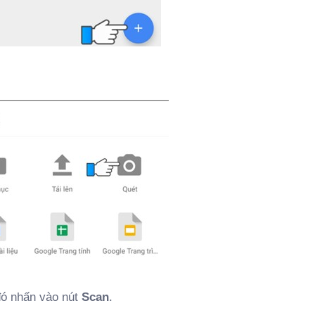
 đó nhấn vào nút
Scan
.