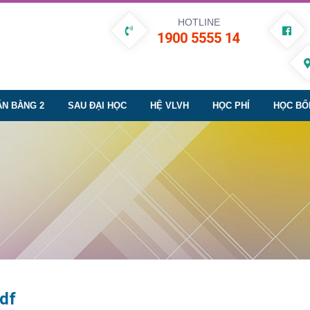
HOTLINE
1900 5555 14
ĂN BẰNG 2
SAU ĐẠI HỌC
HỆ VLVH
HỌC PHÍ
HỌC BỔ
df