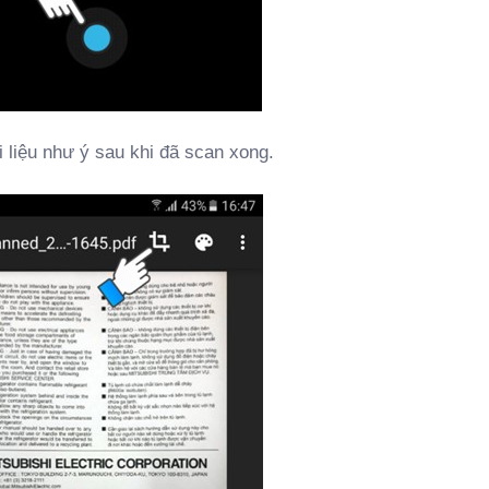
i liệu như ý sau khi đã scan xong.
Anh lam tinh
GO88