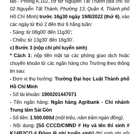
tạo - Phòng A.102, cơ sở Nguyễn Tất Thành
(địa chỉ: số
02 Nguyễn Tất Thành, Phường 13, Quận 4, Thành phố
Hồ Chí Minh)
trước 16g30 ngày 19/8/2022 (thứ 6)
, vào
các ngày từ thứ 2 đến thứ 6 hằng tuần:
- Sáng: từ 08g00' đến 11g30';
- Chiều: từ 13g30' đến 16g30'.
c) Bước 3 (nộp chi phí tuyển sinh)
* Cách 1:
nộp tiền mặt tại các phòng giao dịch hoặc
chuyển khoản từ các ngân hàng cho Trường theo thông
tin sau:
-
Đơn vị thụ hưởng:
Trường Đại học Luật Thành phố
Hồ Chí Minh
-
Số tài khoản:
1900201447071
-
Tên ngân hàng:
Ngân hàng Agribank - Chi nhánh
Trung tâm Sài Gòn
-
Số tiền:
1.500.000đ
(một triệu, năm trăm
ngàn đồng
)
.
- Nội dung:
[Số CCCD/CMND # Họ và tên thí sinh #
K14B2CQ # Đóng lệ phí tuyển sinh]
(thí sinh ghi nội