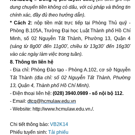
dung chuyển tiền không có dấu, với cú pháp và thông tin
chính xác, đầy đủ theo hướng dẫn)
.
* Cách 2:
nộp tiền mặt trực tiếp tại Phòng Thủ quỹ -
Phòng B.105A, Trường Đại học Luật Thành phố Hồ Chí
Minh, số 02 Nguyễn Tất Thành, Phường 13, Quận 4
(sáng từ 8g00' đến 11g00', chiều từ 13g30' đến 16g30'
vào các ngày làm việc trong tuần)
.
8. Thông tin liên hệ
- Địa chỉ: Phòng Đào tạo - Phòng A.102, cơ sở Nguyễn
Tất Thành
(địa chỉ: số 02 Nguyễn Tất Thành, Phường
13, Quận 4, Thành phố Hồ Chí Minh)
.
- Điện thoại liên hệ:
(028) 3940.0989 - số nội bộ 112.
- Email:
dtcq@hcmulaw.edu.vn
- Website: http://www.hcmulaw.edu.vn./.
Chi tiết thông báo:
VB2K14
Phiếu tuyển sinh:
Tải phiếu