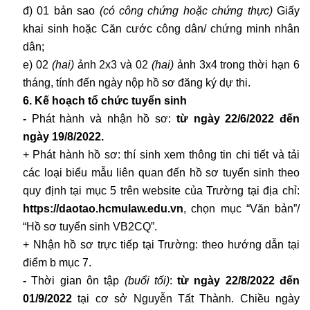
đ) 01 bản sao
(có công chứng hoặc chứng thực)
Giấy
khai sinh hoặc Căn cước công dân/ chứng minh nhân
dân;
e) 02
(hai)
ảnh 2x3 và 02
(hai)
ảnh 3x4 trong thời hạn 6
tháng, tính đến ngày nộp hồ sơ đăng ký dự thi.
6. Kế hoạch tổ chức tuyển sinh
-
Phát hành và nhận hồ sơ:
từ ngày 22/6/2022 đến
ngày 19/8/2022.
+ Phát hành hồ sơ:
thí sinh xem thông tin chi tiết và tải
các loại biểu mẫu liên quan đến hồ sơ tuyển sinh theo
quy định tại mục 5 trên website của Trường tại
địa chỉ
:
https://daotao.hcmulaw.edu.vn
, chọn mục “Văn bản”/
“Hồ sơ tuyển sinh VB2CQ”.
+ Nhận hồ sơ trực tiếp tại Trường: theo hướng dẫn tại
điểm b mục 7.
-
Thời gian ôn tập
(buổi tối)
:
từ ngày 22/8/2022 đến
01/9/2022
tại cơ sở Nguyễn Tất Thành. Chiều ngày