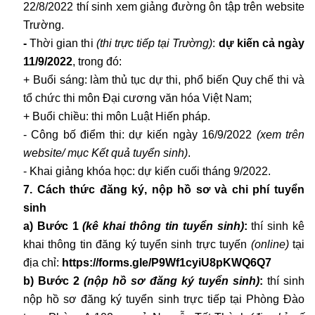
22/8/2022 thí sinh xem giảng đường ôn tập trên website
Trường.
-
Thời gian thi
(thi trực tiếp tại Trường)
:
dự kiến cả ngày
11/9/2022
, trong đó:
+ Buổi sáng: làm thủ tục dự thi, phổ biến Quy chế thi và
tổ chức thi môn Đại cương văn hóa Việt Nam;
+ Buổi chiều: thi môn Luật Hiến pháp.
- Công bố điểm thi: dự kiến ngày 16/9/2022
(xem trên
website
/ mục Kết quả tuyển sinh)
.
- Khai giảng khóa học: dự kiến cuối tháng 9/2022.
7. Cách thức đăng ký, nộp hồ sơ và chi phí tuyển
sinh
a) Bước 1
(kê khai thông tin tuyển sinh)
:
thí sinh kê
khai thông tin đăng ký tuyển sinh trực tuyến
(online)
tại
địa chỉ:
https://forms.gle/P9Wf1cyiU8pKWQ6Q7
b) Bước 2
(nộp hồ sơ đăng ký tuyển sinh)
:
thí sinh
nộp hồ sơ đăng ký tuyển sinh trực tiếp tại
Phòng Đào