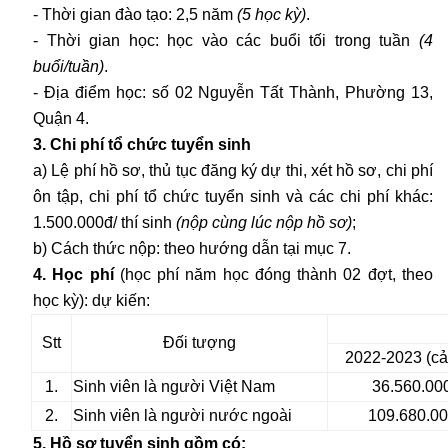
- Thời gian đào tạo: 2,5 năm
(5 học kỳ)
.
- Thời gian học: học vào các buổi tối trong tuần
(4
buổi/tuần)
.
- Địa điểm học: số 02 Nguyễn Tất Thành, Phường 13,
Quận 4.
3. Chi phí tổ chức tuyển sinh
a) Lệ phí hồ sơ, thủ tục đăng ký dự thi, xét hồ sơ, chi phí
ôn tập, chi phí tổ chức tuyển sinh và các chi phí khác:
1.500.000đ/ thí sinh
(nộp cùng lúc nộp hồ sơ)
;
b) Cách thức nộp: theo hướng dẫn tại mục 7.
4. Học phí
(học phí năm học đóng thành 02 đợt, theo
học kỳ): dự kiến:
Stt
Đối tượng
2022-2023 (c
1.
Sinh viên là người Việt Nam
36.560.00
2.
Sinh viên là người nước ngoài
109.680.0
5. Hồ sơ tuyển sinh gồm có: