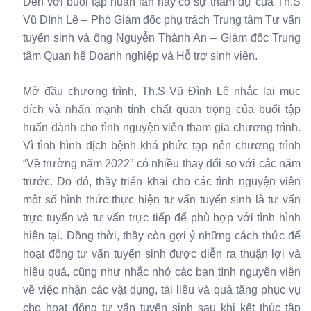
Đến với buổi tập huấn lần này có sự tham dự của Th.S
Vũ Đình Lê – Phó Giám đốc phụ trách Trung tâm Tư vấn
tuyển sinh và ông Nguyễn Thành An – Giám đốc Trung
tâm Quan hệ Doanh nghiệp và Hỗ trợ sinh viên.
Mở đầu chương trình, Th.S Vũ Đình Lê nhắc lại mục
đích và nhấn mạnh tính chất quan trọng của buổi tập
huấn dành cho tình nguyện viên tham gia chương trình.
Vì tình hình dịch bệnh khá phức tạp nên chương trình
“Về trường năm 2022” có nhiều thay đổi so với các năm
trước. Do đó, thầy triển khai cho các tình nguyện viên
một số hình thức thực hiện tư vấn tuyển sinh là tư vấn
trực tuyến và tư vấn trực tiếp để phù hợp với tình hình
hiện tại. Đồng thời, thầy còn gợi ý những cách thức để
hoạt động tư vấn tuyển sinh được diễn ra thuận lợi và
hiệu quả, cũng như nhắc nhở các bạn tình nguyện viên
về việc nhận các vật dụng, tài liệu và quà tặng phục vụ
cho hoạt động tư vấn tuyển sinh sau khi kết thúc tập