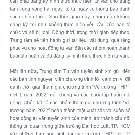
cần phải đăng ký hình thức thực hiện tư vấn cho trung
tâm trong vòng hai ngày kể từ ngày có thông báo danh
sách chính thức. Sau thời gian này, nhóm nào không
đăng ký coi như không thực hiện yêu cầu của ban tổ
chức và sẽ bị loại. Đồng thời, trong thời gian tiếp theo,
Trung tâm sẽ tiến hành gửi tài liệu, vật dụng, quà tặng
phục vụ cho hoạt động tư vấn đến các nhóm hoàn thành
buổi tập huấn và đã đăng ký hình thức thực hiện tư vấn.
Một lần nữa, Trung tâm Tư vấn tuyển sinh xin gửi đến
các bạn tình nguyện viên chương trình lời cảm ơn vì đã
dành thời gian tham gia chương trình “Về trường THPT
đợt 1 năm 2022” nói chung và các buổi tập huấn nói
riêng. Chúc tất cả các nhóm tham gia chương trình “Về
trường năm 2022” hoàn thành thật xuất sắc và suôn sẻ
hoạt động tư vấn tuyển sinh của mình, trở thành cầu nối
thông tin quan trọng giữa trường Đại học Luật TP. HCM
với những bạn học sinh tại các trường THPT ở TP.