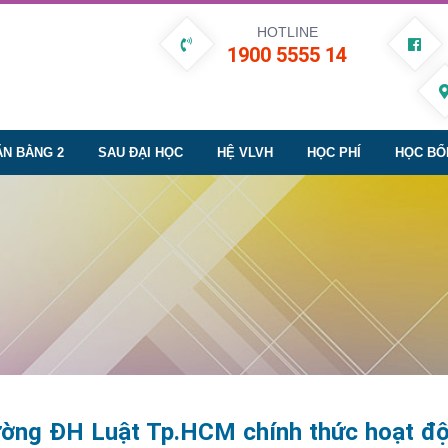
HOTLINE
1900 5555 14
ĂN BẰNG 2
SAU ĐẠI HỌC
HỆ VLVH
HỌC PHÍ
HỌC BỔ
ờng ĐH Luật Tp.HCM chính thức hoạt độ