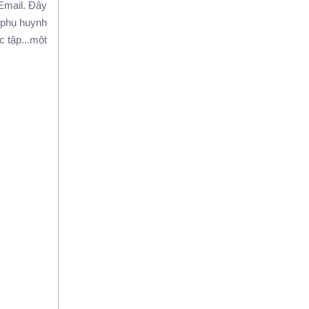
, Email. Đây
n phụ huynh
 tập...một