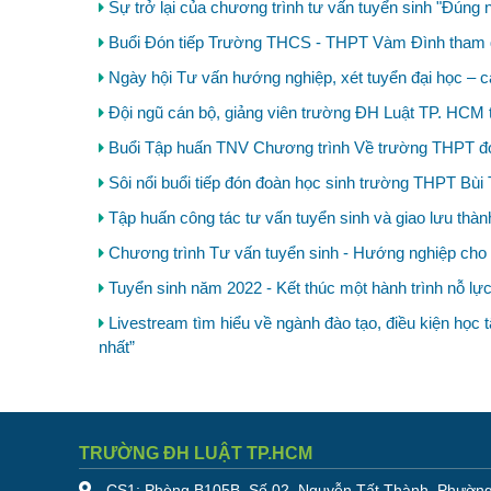
Sự trở lại của chương trình tư vấn tuyển sinh "Đúng 
Buổi Đón tiếp Trường THCS - THPT Vàm Đình tham q
Ngày hội Tư vấn hướng nghiệp, xét tuyển đại học – c
Đội ngũ cán bộ, giảng viên trường ĐH Luật TP. HCM 
Buổi Tập huấn TNV Chương trình Về trường THPT đ
Sôi nổi buổi tiếp đón đoàn học sinh trường THPT Bù
Tập huấn công tác tư vấn tuyển sinh và giao lưu thàn
Chương trình Tư vấn tuyển sinh - Hướng nghiệp cho
Tuyển sinh năm 2022 - Kết thúc một hành trình nỗ lực
Livestream tìm hiểu về ngành đào tạo, điều kiện học 
nhất”
TRƯỜNG ĐH LUẬT TP.HCM
CS1: Phòng B105B, Số 02, Nguyễn Tất Thành, Phường