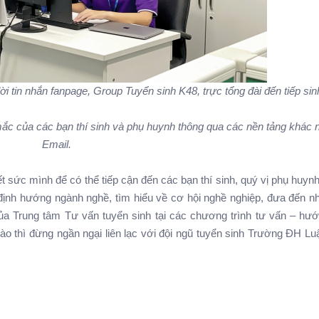
̀i tin nhắn fanpage, Group Tuyển sinh K48, trực tổng đài đến tiếp sinh 
 mắc của các bạn thí sinh và phụ huynh thông qua các nền tảng khác
Email.
ết sức mình để có thể tiếp cận đến các bạn thí sinh, quý vị phụ huy
 định hướng ngành nghề, tìm hiểu về cơ hội nghề nghiệp, đưa đến 
̣n của Trung tâm Tư vấn tuyển sinh tại các chương trình tư vấn – hươ
c nào thì đừng ngần ngại liên lạc với đội ngũ tuyển sinh Trường ĐH 