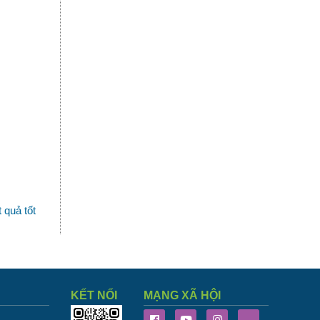
 quả tốt
KẾT NỐI
MẠNG XÃ HỘI