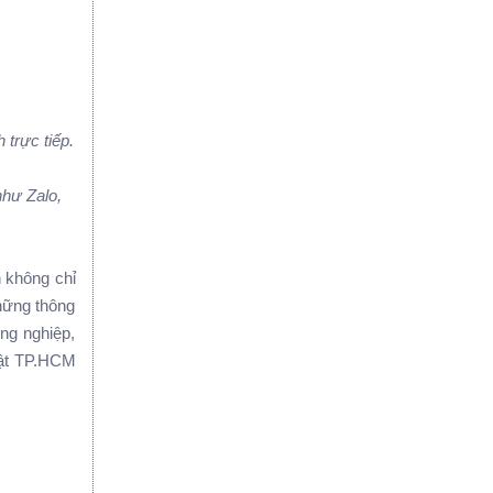
trực tiếp.
 như Zalo,
nh không chỉ
những thông
́ng nghiệp,
Luật TP.HCM