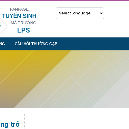
FANPAGE
TUYỂN SINH
MÃ TRƯỜNG
Powered by
LPS
NG
CÂU HỎI THƯỜNG GẶP
ng trở