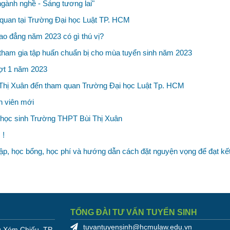
ngành nghề - Sáng tương lai"
uan tại Trường Đại học Luật TP. HCM
ao đẳng năm 2023 có gì thú vị?
tham gia tập huấn chuẩn bị cho mùa tuyển sinh năm 2023
ợt 1 năm 2023
i Thị Xuân đến tham quan Trường Đại học Luật Tp. HCM
h viên mới
 học sinh Trường THPT Bùi Thị Xuân
 !
tập, học bổng, học phí và hướng dẫn cách đặt nguyện vọng để đạt kết
TỔNG ĐÀI TƯ VẤN TUYỂN SINH
tuvantuyensinh@hcmulaw.edu.vn
 Xóm Chiếu, TP.