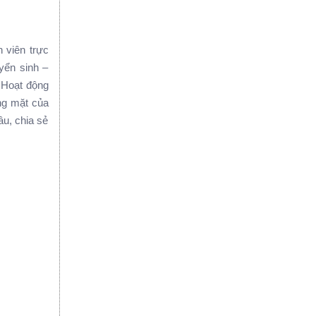
 viên trực
yển sinh –
. Hoạt động
g mặt của
âu, chia sẻ