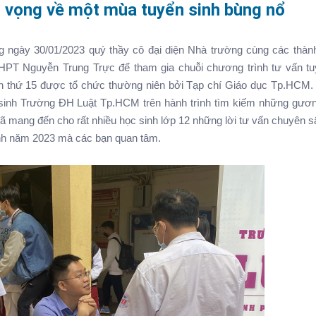
̀ vọng về một mùa tuyển sinh bùng nổ
̀y 30/01/2023 quý thầy cô đại diện Nhà trường cùng các thành
g THPT Nguyễn Trung Trực để tham gia chuỗi chương trình tư vấn tu
̀n thứ 15 được tổ chức thường niên bởi Tạp chí Giáo dục Tp.HCM
̉n sinh Trường ĐH Luật Tp.HCM trên hành trình tìm kiếm những gươn
ã mang đến cho rất nhiều học sinh lớp 12 những lời tư vấn chuyên s
̉n sinh năm 2023 mà các bạn quan tâm.