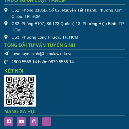
TRƯỜNG ĐH LUẬT TP.HCM
CS1: Phòng B105B, Số 02, Nguyễn Tất Thành, Phường Xóm
Chiếu, TP. HCM
CS2: Phòng E107, Số 123 Quốc lộ 13, Phường Hiệp Bình, TP.
HCM
CS3: Phường Long Phước, TP. HCM
TỔNG ĐÀI TƯ VẤN TUYỂN SINH
tuvantuyensinh@hcmulaw.edu.vn
1900 5555 14 hoặc 0879 5555 14
KẾT NỐI
MẠNG XÃ HỘI