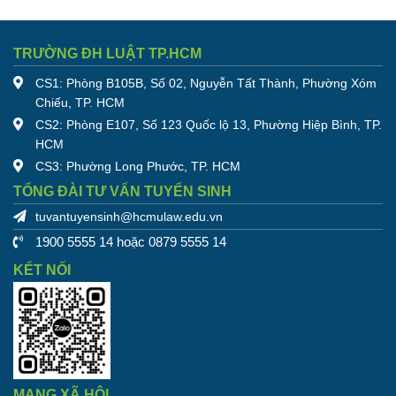
TRƯỜNG ĐH LUẬT TP.HCM
CS1: Phòng B105B, Số 02, Nguyễn Tất Thành, Phường Xóm
Chiếu, TP. HCM
CS2: Phòng E107, Số 123 Quốc lộ 13, Phường Hiệp Bình, TP.
HCM
CS3: Phường Long Phước, TP. HCM
TỔNG ĐÀI TƯ VẤN TUYỂN SINH
tuvantuyensinh@hcmulaw.edu.vn
1900 5555 14 hoặc 0879 5555 14
KẾT NỐI
MẠNG XÃ HỘI