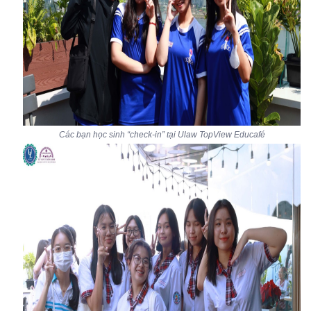
Các bạn học sinh “check-in” tại Ulaw TopView Educafé