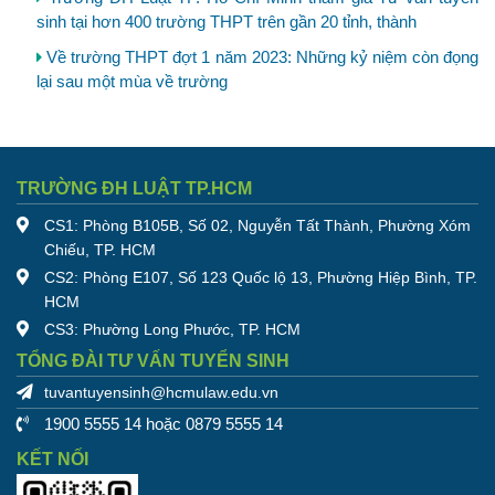
sinh tại hơn 400 trường THPT trên gần 20 tỉnh, thành
Về trường THPT đợt 1 năm 2023: Những kỷ niệm còn đọng
lại sau một mùa về trường
TRƯỜNG ĐH LUẬT TP.HCM
CS1: Phòng B105B, Số 02, Nguyễn Tất Thành, Phường Xóm
Chiếu, TP. HCM
CS2: Phòng E107, Số 123 Quốc lộ 13, Phường Hiệp Bình, TP.
HCM
CS3: Phường Long Phước, TP. HCM
TỔNG ĐÀI TƯ VẤN TUYỂN SINH
tuvantuyensinh@hcmulaw.edu.vn
1900 5555 14 hoặc 0879 5555 14
KẾT NỐI