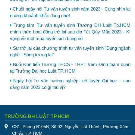
Chuỗi ngày hội Tư vấn tuyển sinh năm 2023 - Cùng nhìn lại
những khoảnh khắc đáng nhớ!
Trung tâm Tư vấn tuyển sinh Trường ĐH Luật Tp.HCM
chính thức hoạt động trở lại sau dịp Tết Qúy Mão 2023 - Kì
vọng về một mùa tuyển sinh bùng nổ
Sự trở lại của chương trình tư vấn tuyển sinh "Đúng ngành
nghề - Sáng tương lai"
Buổi Đón tiếp Trường THCS - THPT Vàm Đình tham quan
tại Trường Đại học Luật TP. HCM
Ngày hội Tư vấn hướng nghiệp, xét tuyển đại học – cao
đẳng năm 2023 có gì thú vị?
TRƯỜNG ĐH LUẬT TP.HCM
CS1: Phòng B105B, Số 02, Nguyễn Tất Thành, Phường Xóm
Chiếu, TP. HCM