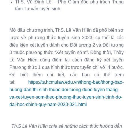
ThS. Vũ Đình Lê – Phó Giám đốc phụ trách Trung
tâm Tư vấn tuyển sinh.
Mở đầu chương trình, ThS. Lê Văn Hiển đã phổ biến sơ
lược về phương thức tuyển sinh 2023, cụ thể là các
điều kiện xét tuyển dành cho Đối tượng 2 và Đối tượng
3 thuộc phương thức “Xét tuyển sớm”. Đồng thời, Thầy
Lê Văn Hiển cũng điểm lại cách đăng ký xét tuyển
Phương thức 1 qua hình thức trực tuyến chỉ với 4 bước.
Để biết thêm chi tiết, các bạn có thể xem
tại:
https://ts.hcmulaw.edu.vn/thong-bao/thong-bao-
huong-dan-thi-sinh-thuoc-doi-tuong-duoc-tuyen-thang-
va-xet-tuyen-som-theo-phuong-thuc-tuyen-sinh-trinh-do-
dai-hoc-chinh-quy-nam-2023-321.html
Th.S Lê Văn Hiền chia sẻ những cách thức hướng dẫn