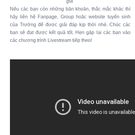
gia
Nếu các bạn còn những băn khoăn, thắc mắc khác thì
hãy liên hệ Fanpage, Group hoặc website tuyển sinh
của Trường để được giải đáp kịp thời nhé. Chúc các
bạn sẽ đạt được kết quả tốt. Hẹn gặp lại các bạn vào
các chương trình Livestream tiếp theo!