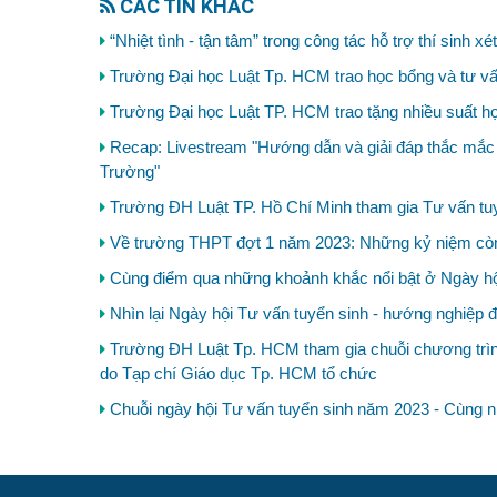
CÁC TIN KHÁC
“Nhiệt tình - tận tâm” trong công tác hỗ trợ thí sin
Trường Đại học Luật Tp. HCM trao học bổng và tư vấ
Trường Đại học Luật TP. HCM trao tặng nhiều suất h
Recap: Livestream "Hướng dẫn và giải đáp thắc mắc v
Trường"
Trường ĐH Luật TP. Hồ Chí Minh tham gia Tư vấn tuyể
Về trường THPT đợt 1 năm 2023: Những kỷ niệm còn
Cùng điểm qua những khoảnh khắc nổi bật ở Ngày hộ
Nhìn lại Ngày hội Tư vấn tuyển sinh - hướng nghiệp đ
Trường ĐH Luật Tp. HCM tham gia chuỗi chương trìn
do Tạp chí Giáo dục Tp. HCM tổ chức
Chuỗi ngày hội Tư vấn tuyển sinh năm 2023 - Cùng n