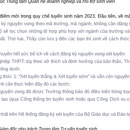
c Trung tâm Quan hệ doanh nghiệp và Hỗ trợ sinh viên
iểm mới trong quy chế tuyển sinh năm 2023. Đầu tiên, về mặt
g ký nguyện vọng theo mã trường, mã ngành, không cần đăng k
ộ sẽ lọc chọn những tổ hợp phù hợp với ngành của trường và
ất. Thứ hai, Thầy còn lưu ý đến các bạn thí sinh về cách thức
huyên hết sức bổ ích về cách đăng ký nguyện vọng xét tuyển:
 nghiệp THPT: tùy theo sở thích và định hướng của bản thân, Th
uống dưới.
g thức 1: “Xét tuyển thẳng & Xét tuyển sớm” và vẫn còn nguyệ
inh cần thực hiện đầy đủ các bước:
ện vọng đã được Trường thông báo đủ điều kiện trúng tuy
 tạo (qua Cổng thông tin tuyển sinh hoặc qua Cổng Dịch vụ 
 trên Hệ thống đăng ký xét tuyển của Bộ Giáo dục và Đào tạ
iám đốc phụ trách Trung tâm Tư vấn tuyển sinh