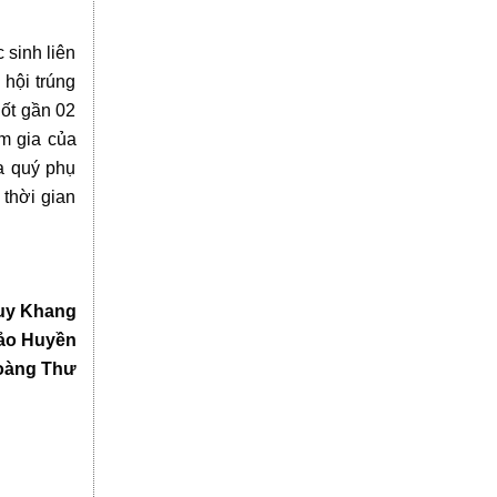
 sinh liên
hội trúng
uốt gần 02
am gia của
a quý phụ
thời gian
uy Khang
hảo Huyền
Hoàng Thư