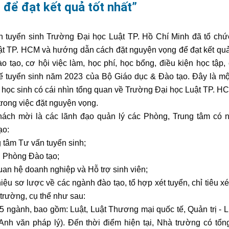
để đạt kết quả tốt nhất”
n tuyển sinh Trường Đại học Luật TP. Hồ Chí Minh đã tổ ch
ật TP. HCM và hướng dẫn cách đặt nguyện vọng để đạt kết quả 
 tạo, cơ hội việc làm, học phí, học bổng, điều kiện học tập,
chế tuyển sinh năm 2023 của Bộ Giáo dục & Đào tạo. Đây là m
bạn học sinh có cái nhìn tổng quan về Trường Đại học Luật TP. H
 trong việc đặt nguyện vọng.
hách mời là các lãnh đạo quản lý các Phòng, Trung tâm có n
ạo:
 tâm Tư vấn tuyển sinh;
h Phòng Đào tạo;
n hệ doanh nghiệp và Hỗ trợ sinh viên;
iệu sơ lược về các ngành đào tạo, tổ hợp xét tuyển, chỉ tiêu xé
trường, cụ thể như sau:
 ngành, bao gồm: Luật, Luật Thương mại quốc tế, Quản trị - 
nh văn pháp lý). Đến thời điểm hiện tại, Nhà trường có tổn