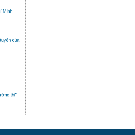
hí Minh
 tuyến của
ờng thi"