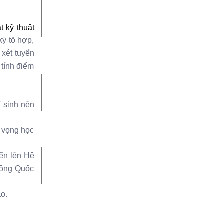
 kỹ thuật
ý tổ hợp,
 xét tuyển
 tính điểm
í sinh nên
n vọng học
ển lên Hệ
công Quốc
o.