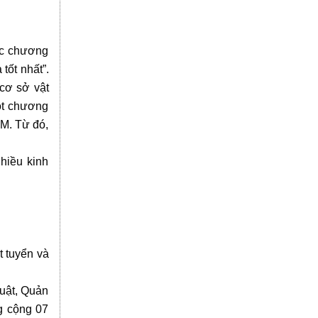
ức chương
tốt nhất”.
 cơ sở vật
ột chương
CM. Từ đó,
hiều kinh
t tuyển và
Luật, Quản
g cộng 07