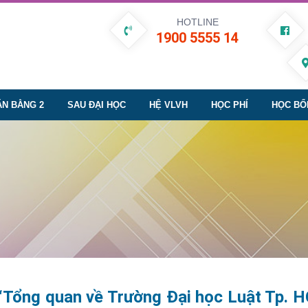
HOTLINE
1900 5555 14
ĂN BẰNG 2
SAU ĐẠI HỌC
HỆ VLVH
HỌC PHÍ
HỌC BỔ
“Tổng quan về Trường Đại học Luật Tp. 