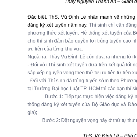
Thầy Nguyễn Thành An – Giám đố
Đặc biệt, ThS. Vũ Đình Lê nhấn mạnh về những đ
đăng ký xét tuyển năm nay,
Thí sinh chỉ cần đăn
phương thức xét tuyển. Hệ thống xét tuyển của B
cho thí sinh đảm bảo quyền lợi trúng tuyển cao nh
ưu tiên của từng khu vực.
Ngoài ra, Thầy Vũ Đình Lê còn đưa ra những lời k
- Đối với Thí sinh xét tuyển dựa trên kết quả tốt
sắp xếp nguyện vọng theo thứ tự ưu tiên từ trên x
- Đối với Thí sinh đã trúng tuyển sớm theo Phươn
tại Trường Đại học Luật TP. HCM thì các bạn thí s
Bước 1: Tiếp tục thực hiện việc đăng ký nguy
thống đăng ký xét tuyển của Bộ Giáo dục và Đào
gia);
Bước 2: Đặt nguyện vọng này ở thứ tự thứ nhất
ThS. Vũ Đình Lê – Phó G