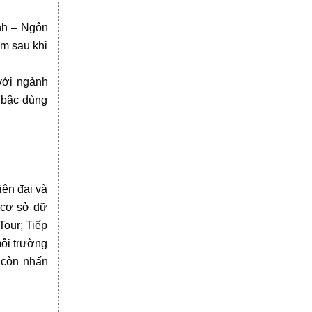
anh – Ngôn
àm sau khi
 với ngành
 bậc dùng
iện đại và
 cơ sở dữ
Tour; Tiếp
môi trường
 còn nhấn