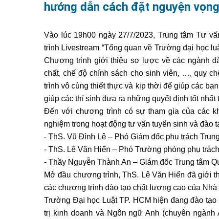
hướng dẫn cách đặt nguyện vọng 
Vào lúc 19h00 ngày 27/7/2023, Trung tâm Tư vấ
trình Livestream “Tổng quan về Trường đại học lu
Chương trình giới thiệu sơ lược về các ngành đào
chất, chế độ chính sách cho sinh viên, …, quy 
trình vô cùng thiết thực và kịp thời để giúp các 
giúp các thí sinh đưa ra những quyết định tốt nhất
Đến với chương trình có sự tham gia của các k
nghiệm trong hoạt động tư vấn tuyển sinh và đào t
- ThS. Vũ Đình Lê – Phó Giám đốc phụ trách Trung
- ThS. Lê Văn Hiển – Phó Trường phòng phụ trác
- Thầy Nguyễn Thành An – Giám đốc Trung tâm Qua
Mở đầu chương trình,
ThS. Lê Văn Hiển đã giới th
các chương trình đào tạo chất lượng cao của Nhà 
Trường Đại học Luật TP. HCM hiện đang đào tạo 5
trị kinh doanh và Ngôn ngữ Anh (chuyên ngành A