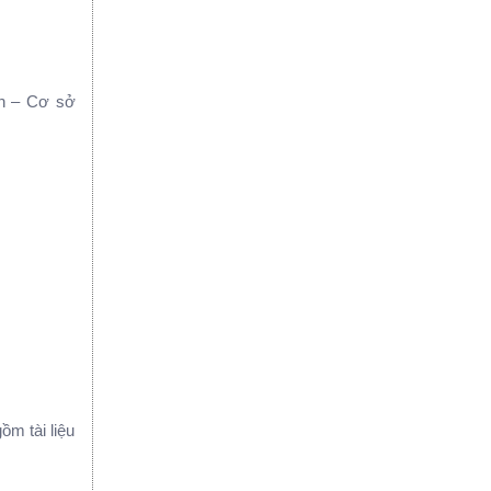
nh – Cơ sở
̀m tài liệu