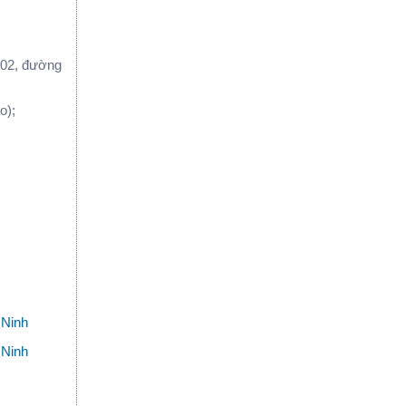
 02, đường
̀o);
 Ninh
 Ninh