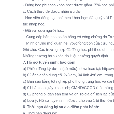
- Đóng học phí theo khóa học: được giảm 25% học phí
c. Cách thức để được nhận ưu đãi:
- Học viên đóng học phí theo khóa học: đăng ký với Ph
tục nhập học.
- Đối với cựu người học:
+ Cung cấp bản photo văn bằng có công chứng do Trư
+ Minh chứng mối quan hệ (vợ/chồng/con của cựu ngườ
Ghi chú: Các trường hợp đã đóng học phí theo chính sa
Những trường hợp khác do Hiệu trưởng quyết định.
7. Hồ sơ tuyển sinh: bao gồm
a) Phiếu đăng ký dự thi (có mẫu); download tại: http:/
b) 02 ảnh chân dung cỡ 2x3 cm, 04 ảnh 4x6 cm, trong thời
c) Bản sao bằng tốt nghiệp phổ thông trung học và đại
d) 01 bản sao giấy khai sinh; CMND/CCCD (có chứng 
đ) 02 phong bì dán sẵn tem và ghi rõ địa chỉ liên lạc của
e) Lưu ý: Hồ sơ tuyển sinh được cho vào 1 bì thư lớn t
8. Thời hạn đăng ký và địa điểm phát hành:
a. Thời hạn đăng ký: