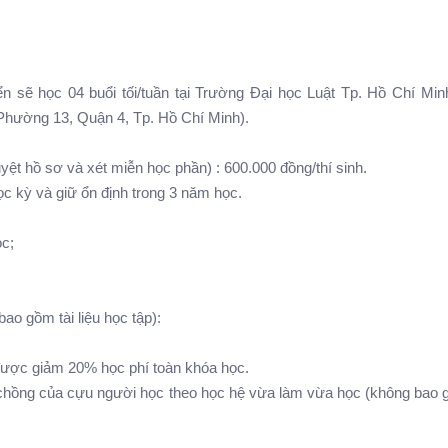
ển sẽ học 04 buổi tối/tuần tại Trường Đại học Luật Tp. Hồ Chí Mi
Phường 13, Quận 4, Tp. Hồ Chí Minh).
 duyệt hồ sơ và xét miễn học phần) : 600.000 đồng/thí sinh.
c kỳ và giữ ổn định trong 3 năm học.
̣c;
ao gồm tài liệu học tập):
được giảm 20% học phí toàn khóa học.
 chồng của cựu người học theo học hệ vừa làm vừa học (không bao gô