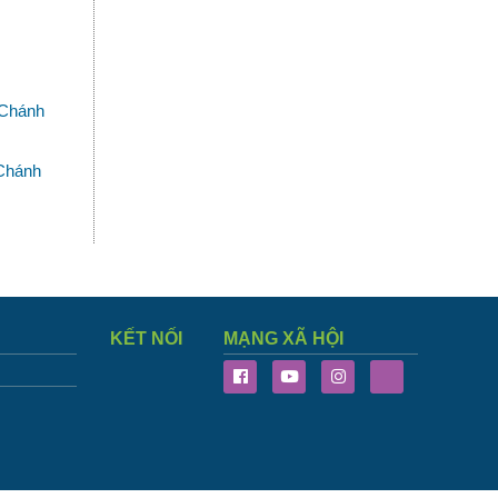
 Chánh
 Chánh
KẾT NỐI
MẠNG XÃ HỘI