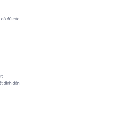
 có đủ các
̣;
́t định đến