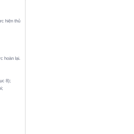
̣c hiện thủ
c hoàn lại.
ục 8);
i;