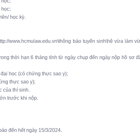
 học;
 học;
iên/ học kỳ.
ttp://www.hcmulaw.edu.vn\thông báo tuyển sinh\hệ vừa làm vư
rong thời hạn 6 tháng tính từ ngày chụp đến ngày nộp hồ sơ 
 đại học (có chứng thực sao y);
ng thực sao y);
 lạc của thí sinh.
ớn trước khi nộp.
báo đến hết ngày 15/3/2024.