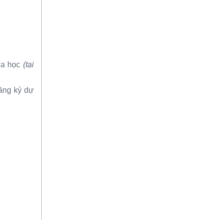
̀a học
(tại
đăng ký dự