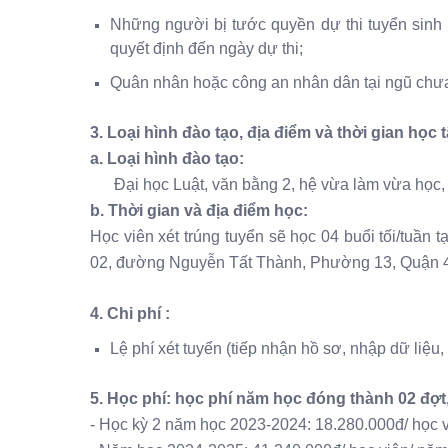
Những người bị tước quyền dự thi tuyển sinh h
quyết định đến ngày dự thi;
Quân nhân hoặc công an nhân dân tại ngũ chưa
3. Loại hình đào tạo, địa điểm và thời gian học 
a. Loại hình đào tạo:
Đại học Luật, văn bằng 2, hệ vừa làm vừa học,
b. Thời gian và địa điểm học:
Học viên xét trúng tuyển sẽ học 04 buổi tối/tuầ
02, đường Nguyễn Tất Thành, Phường 13, Quận 4,
4. Chi phí :
Lệ phí xét tuyển (tiếp nhận hồ sơ, nhập dữ liệu, x
5. Học phí: học phí năm học đóng thành 02 đợt
- Học kỳ 2 năm học 2023-2024: 18.280.000đ/ học v