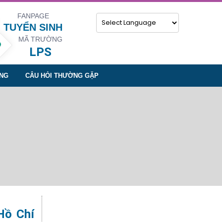
FANPAGE
TUYỂN SINH
MÃ TRƯỜNG
Powered by
LPS
NG
CÂU HỎI THƯỜNG GẶP
Hồ Chí