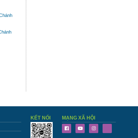
 Chánh
 Chánh
KẾT NỐI
MẠNG XÃ HỘI