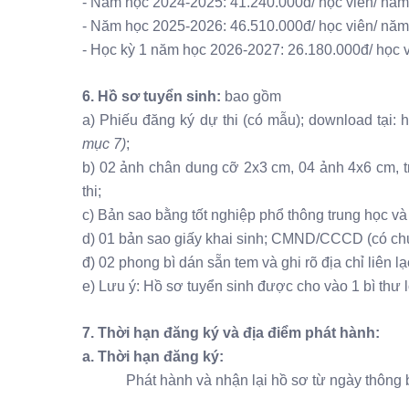
- Năm học 2024-2025: 41.240.000đ/ học viên/ năm
- Năm học 2025-2026: 46.510.000đ/ học viên/ năm
- Học kỳ 1 năm học 2026-2027: 26.180.000đ/ học v
6.
Hồ sơ tuyển sinh:
bao gồm
a) Phiếu đăng ký dự thi (có mẫu); download tại: h
mục 7)
;
b) 02 ảnh chân dung cỡ 2x3 cm, 04 ảnh 4x6 cm, t
thi;
c) Bản sao bằng tốt nghiệp phổ thông trung học và
d) 01 bản sao giấy khai sinh; CMND/CCCD (có chứ
đ) 02 phong bì dán sẵn tem và ghi rõ địa chỉ liên
e) Lưu ý: Hồ sơ tuyển sinh được cho vào 1 bì thư l
7. Thời hạn đăng ký và địa điểm phát hành:
a. Thời hạn đăng ký:
Phát hành và nhận lại hồ sơ từ ngày thông 