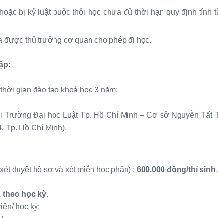
oặc bị kỷ luật buộc thôi học chưa đủ thời hạn quy định tính 
 được thủ trưởng cơ quan cho phép đi học.
tập:
 thời gian đào tạo khoá học 3 năm;
n tại Trường Đại học Luật Tp. Hồ Chí Minh – Cơ sở Nguyễn Tất
 Tp. Hồ Chí Minh).
ét duyệt hồ sơ và xét miễn học phần) :
600.000 đồng/thí sinh
.
, theo học kỳ.
iên/ học kỳ;