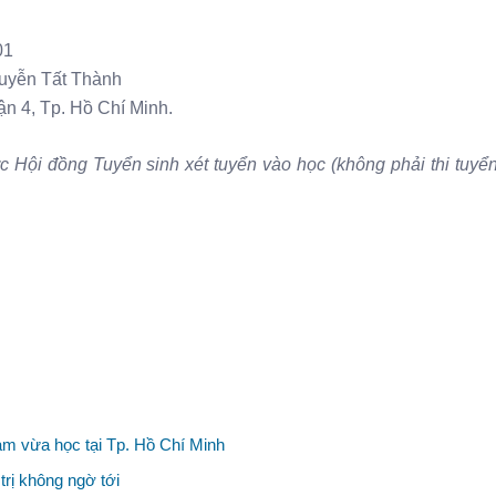
01
guyễn Tất Thành
n 4, Tp. Hồ Chí Minh.
ợc Hội đồng Tuyển sinh xét tuyển vào học (không phải thi tuyể
àm vừa học tại Tp. Hồ Chí Minh
rị không ngờ tới