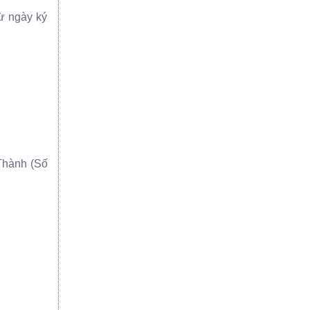
từ ngày ký
 Thành (Số