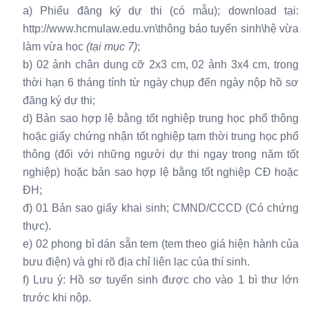
a) Phiếu đăng ký dự thi (có mẫu); download tại:
http://www.hcmulaw.edu.vn\thông báo tuyển sinh\hệ vừa
làm vừa học
(tại mục 7)
;
b) 02 ảnh chân dung cỡ 2x3 cm, 02 ảnh 3x4 cm, trong
thời hạn 6 tháng tính từ ngày chụp đến ngày nộp hồ sơ
đăng ký dự thi;
d) Bản sao hợp lệ bằng tốt nghiệp trung học phổ thông
hoặc giấy chứng nhận tốt nghiệp tạm thời trung học phổ
thông (đối với những người dự thi ngay trong năm tốt
nghiệp) hoặc bản sao hợp lệ bằng tốt nghiệp CĐ hoặc
ĐH;
đ) 01 Bản sao giấy khai sinh; CMND/CCCD (Có chứng
thực).
e) 02 phong bì dán sẵn tem (tem theo giá hiện hành của
bưu điện) và ghi rõ địa chỉ liên lạc của thí sinh.
f) Lưu ý: Hồ sơ tuyển sinh được cho vào 1 bì thư lớn
trước khi nộp.