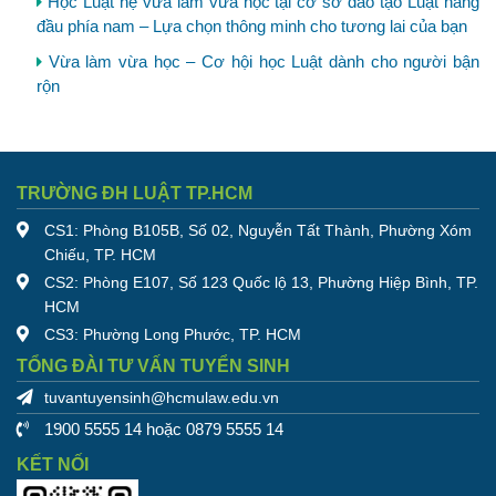
Học Luật hệ vừa làm vừa học tại cơ sở đào tạo Luật hàng
đầu phía nam – Lựa chọn thông minh cho tương lai của bạn
Vừa làm vừa học – Cơ hội học Luật dành cho người bận
rộn
TRƯỜNG ĐH LUẬT TP.HCM
CS1: Phòng B105B, Số 02, Nguyễn Tất Thành, Phường Xóm
Chiếu, TP. HCM
CS2: Phòng E107, Số 123 Quốc lộ 13, Phường Hiệp Bình, TP.
HCM
CS3: Phường Long Phước, TP. HCM
TỔNG ĐÀI TƯ VẤN TUYỂN SINH
tuvantuyensinh@hcmulaw.edu.vn
1900 5555 14 hoặc 0879 5555 14
KẾT NỐI