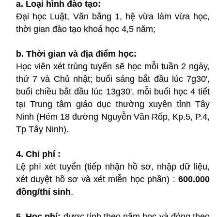
a. Loại hình đào tạo:
Đại học Luật, Văn bằng 1, hệ vừa làm vừa học,
thời gian đào tạo khoá học 4,5 năm;
b. Thời gian và địa điểm học:
Học viên xét trúng tuyển sẽ học mỗi tuần 2 ngày,
thứ 7 và Chủ nhật; buổi sáng bắt đầu lúc 7g30',
buổi chiều bắt đầu lúc 13g30', mỗi buổi học 4 tiết
tại Trung tâm giáo dục thường xuyên tỉnh Tây
Ninh (Hẻm 18 đường Nguyễn Văn Rốp, Kp.5, P.4,
Tp Tây Ninh).
4. Chi phí :
Lệ phí xét tuyển (tiếp nhận hồ sơ, nhập dữ liệu,
xét duyệt hồ sơ và xét miễn học phần) :
600.000
đồng/thí sinh
.
5. Học phí:
được tính theo năm học và đóng theo