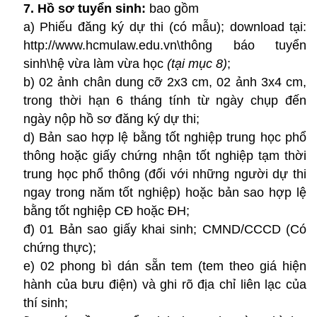
7. Hồ sơ tuyển sinh:
bao gồm
a) Phiếu đăng ký dự thi (có mẫu); download tại:
http://www.hcmulaw.edu.vn\thông báo tuyển
sinh\hệ vừa làm vừa học
(tại mục 8)
;
b) 02 ảnh chân dung cỡ 2x3 cm, 02 ảnh 3x4 cm,
trong thời hạn 6 tháng tính từ ngày chụp đến
ngày nộp hồ sơ đăng ký dự thi;
d) Bản sao hợp lệ bằng tốt nghiệp trung học phổ
thông hoặc giấy chứng nhận tốt nghiệp tạm thời
trung học phổ thông (đối với những người dự thi
ngay trong năm tốt nghiệp) hoặc bản sao hợp lệ
bằng tốt nghiệp CĐ hoặc ĐH;
đ) 01 Bản sao giấy khai sinh; CMND/CCCD (Có
chứng thực);
e) 02 phong bì dán sẵn tem (tem theo giá hiện
hành của bưu điện) và ghi rõ địa chỉ liên lạc của
thí sinh;