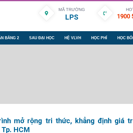
MÃ TRƯỜNG
HO
1900 
LPS
ĂN BẰNG 2
SAU ĐẠI HỌC
HỆ VLVH
HỌC PHÍ
HỌC BỔ
ình mở rộng tri thức, khẳng định giá tr
t Tp. HCM