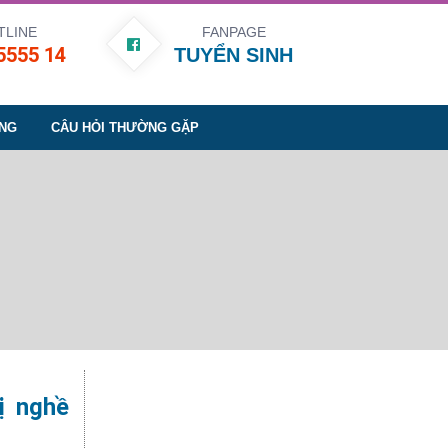
TLINE
FANPAGE
5555 14
TUYỂN SINH
NG
CÂU HỎI THƯỜNG GẶP
ị nghề