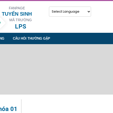
FANPAGE
TUYỂN SINH
MÃ TRƯỜNG
Powered by
LPS
NG
CÂU HỎI THƯỜNG GẶP
khóa 01