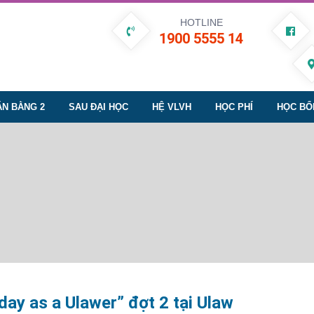
HOTLINE
1900 5555 14
ĂN BẰNG 2
SAU ĐẠI HỌC
HỆ VLVH
HỌC PHÍ
HỌC BỔ
ay as a Ulawer” đợt 2 tại Ulaw