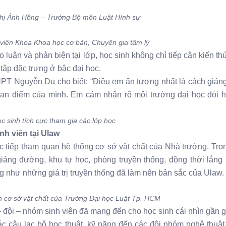
ị Ánh Hồng – Trưởng Bộ môn Luật Hình sự
 viên Khoa Khoa học cơ bản, Chuyên gia tâm lý
o luận và phản biện tại lớp, học sinh không chỉ tiếp cận kiến t
ập đặc trưng ở bậc đại học.
T Nguyễn Du cho biết: “Điều em ấn tượng nhất là cách giảng
quan điểm của mình. Em cảm nhận rõ môi trường đại học đòi h
c sinh tích cực tham gia các lớp học
nh viên tại Ulaw
rực tiếp tham quan hệ thống cơ sở vật chất của Nhà trường. Tr
iảng đường, khu tự học, phòng truyền thống, đồng thời lắng
cũng như những giá trị truyền thống đã làm nên bản sắc của Ulaw.
 cơ sở vật chất của Trường Đại học Luật Tp. HCM
– đội – nhóm sinh viên đã mang đến cho học sinh cái nhìn gần g
 câu lạc bộ học thuật, kỹ năng đến các đội nhóm nghệ thuật,