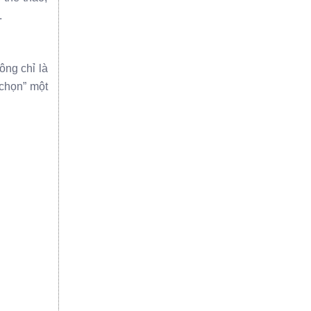
.
ông chỉ là
 chọn” một