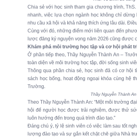
Chia sẻ với học sinh tham gia chương trình, ThS.
nhanh, việc lựa chọn ngành học không chỉ dừng l
nhu cầu xã hội và khả năng thích ứng lâu dài. Điề
Cùng với đó, những điểm mới liên quan đến phương 
lược đăng ký nguyện vọng năm 2026 cũng được chia
Khám phá môi trường học tập và cơ hội phát tri
Ở phần tiếp theo, Thầy Nguyễn Thành An – Trưở
toàn diện về môi trường học tập, đời sống sinh viê
Thông qua phần chia sẻ, học sinh đã có cơ hội t
sách học bổng, hoạt động ngoại khóa cùng hệ th
Trường.
Thầy Nguyễn Thành An c
Theo Thầy Nguyễn Thành An: “Một môi trường đại 
hội để người học được trải nghiệm, được thử sứ
luôn hướng đến trong quá trình đào tạo.”
Đáng chú ý, tỷ lệ sinh viên có việc làm sau tốt n
lượng đào tạo và sự gắn kết chặt chẽ giữa Nhà trư