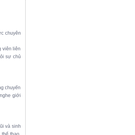
hức chuyên
 viên liên
ỏi sự chủ
ong chuyến
 nghe giới
ũi và sinh
 thể thao,