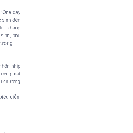
 “One day
c sinh đến
tục khẳng
 sinh, phụ
trường.
nhộn nhịp
gương mặt
đầu chương
biểu diễn,