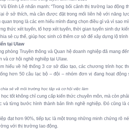
 Vũ Đình Lê nhấn mạnh: “Trong bối cảnh thị trường lao động th
ại ở sở thích, mà cần được đặt trong mối liên hệ với năng lự
u quan trọng là các em hiểu mình đang chọn điều gì và vì sao m
thức xét tuyển, tổ hợp xét tuyển, thời gian tuyển sinh dự kiế
 sẻ cụ thể, giúp học sinh có thêm cơ sở để xây dựng lộ trình
ển tại Ulaw
ng phòng Truyền thông và Quan hệ doanh nghiệp đã mang đến
n và cơ hội nghề nghiệp tại Ulaw.
ìm hiểu về hệ thống 3 cơ sở đào tạo, các chương trình học th
ống hơn 50 câu lạc bộ – đội – nhóm đơn vị đang hoạt động sô
hia sẻ về môi trường học tập và cơ hội việc làm
học tốt không chỉ cung cấp kiến thức chuyên môn, mà còn phải
c và từng bước hình thành bản lĩnh nghề nghiệp. Đó cũng là 
ghiệp đạt hơn 90%, tiếp tục là một trong những minh chứng rõ né
ờng với thị trường lao động.