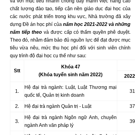
và với mục tiêu nhanh chóng đẩy mạnh việc nâng cao
chất lượng đào tạo, tiếp cận nền giáo dục đại học của
các nước phát triển trong khu vực, Nhà trường đã xây
dựng Đề án học phí của
năm học 2021-2022 và những
năm tiếp theo
và được cấp có thẩm quyền phê duyệt.
Theo đó, nhằm đảm bảo đủ nguồn lực để đạt được mục
tiêu vừa nêu, mức thu học phí đối với sinh viên chính
quy trình độ đại học cụ thể như sau:
Khóa 47
Stt
(Khóa tuyển sinh năm 2022)
2022
Hệ đại trà ngành: Luật, Luật Thương mại
1.
31
quốc tế, Quản trị kinh doanh
2.
Hệ đại trà ngành Quản trị - Luật
37
Hệ đại trà ngành Ngôn ngữ Anh, chuyên
3.
39
ngành Anh văn pháp lý