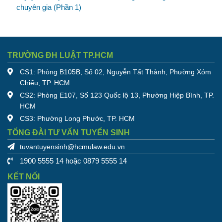
chuyên gia (Phần 1)
TRƯỜNG ĐH LUẬT TP.HCM
CS1: Phòng B105B, Số 02, Nguyễn Tất Thành, Phường Xóm
Chiếu, TP. HCM
CS2: Phòng E107, Số 123 Quốc lộ 13, Phường Hiệp Bình, TP.
HCM
CS3: Phường Long Phước, TP. HCM
TỔNG ĐÀI TƯ VẤN TUYỂN SINH
tuvantuyensinh@hcmulaw.edu.vn
1900 5555 14 hoặc 0879 5555 14
KẾT NỐI