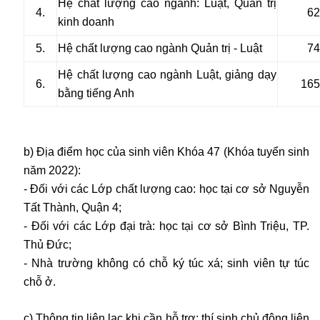
Hệ chất lượng cao ngành: Luật, Quản trị
4.
62
kinh doanh
5.
Hệ chất lượng cao ngành Quản trị - Luật
74
Hệ chất lượng cao ngành Luật, giảng dạy
6.
165
bằng tiếng Anh
b) Địa điểm học của sinh viên Khóa 47 (Khóa tuyển sinh
năm 2022):
- Đối với các Lớp chất lượng cao: học tại cơ sở Nguyễn
Tất Thành, Quận 4;
- Đối với các Lớp đại trà: học tại cơ sở Bình Triệu, TP.
Thủ Đức;
- Nhà trường không có chỗ ký túc xá; sinh viên tự túc
chỗ ở.
c) Thông tin liên lạc khi cần hỗ trợ: thí sinh chủ động liên