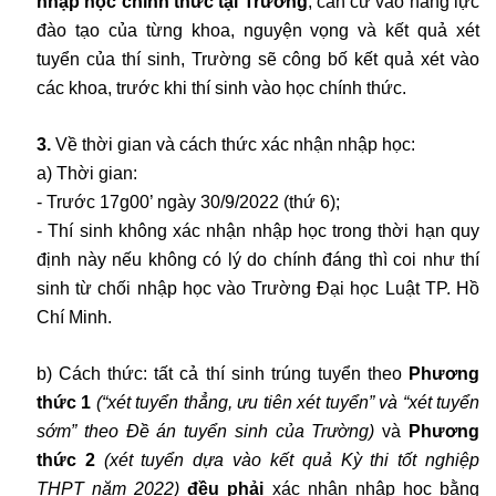
nhập học chính thức tại Trường
, căn cứ vào năng lực
đào tạo của từng khoa, nguyện vọng và kết quả xét
tuyển của thí sinh, Trường sẽ công bố kết quả xét vào
các khoa, trước khi thí sinh vào học chính thức.
3.
Về thời gian và cách thức xác nhận nhập học:
a) Thời gian:
- Trước 17g00’ ngày 30/9/2022 (thứ 6);
- Thí sinh không xác nhận nhập học trong thời hạn quy
định này nếu không có lý do chính đáng thì coi như thí
sinh từ chối nhập học vào Trường Đại học Luật TP. Hồ
Chí Minh.
b) Cách thức: tất cả thí sinh trúng tuyển theo
Phương
thức 1
(“xét tuyển thẳng, ưu tiên xét tuyển” và “xét tuyển
sớm” theo Đề án tuyển sinh của Trường)
và
Phương
thức 2
(xét tuyển dựa vào kết quả Kỳ thi tốt nghiệp
THPT năm 2022)
đều phải
xác nhận nhập học bằng