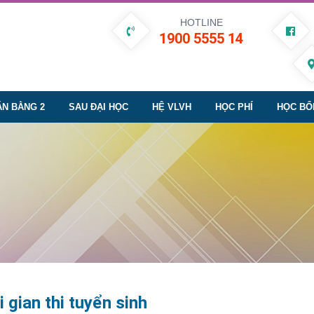
HOTLINE
1900 5555 14
ĂN BẰNG 2
SAU ĐẠI HỌC
HỆ VLVH
HỌC PHÍ
HỌC BỔ
 gian thi tuyển sinh