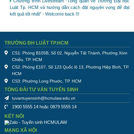
Chương trình Livestream “Tổng quan về Trường Đại học
Luật Tp. HCM và hướng dẫn cách đặt nguyện vọng để đạt
kết quả tốt nhất” - Welcome back !!!
TRƯỜNG ĐH LUẬT TP.HCM
CS1: Phòng B105B, Số 02, Nguyễn Tất Thành, Phường Xóm
Chiếu, TP. HCM
CS2: Phòng E107, Số 123 Quốc lộ 13, Phường Hiệp Bình, TP.
HCM
CS3: Phường Long Phước, TP. HCM
TỔNG ĐÀI TƯ VẤN TUYỂN SINH
tuvantuyensinh@hcmulaw.edu.vn
1900 5555 14 hoặc 0879 5555 14
KẾT NỐI
MẠNG XÃ HỘI