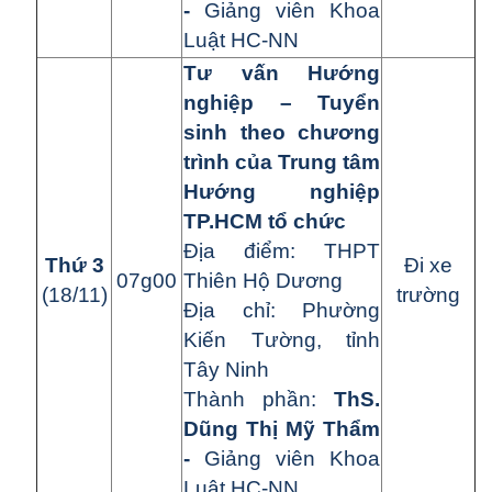
-
Giảng viên Khoa
Luật HC-NN
Tư vấn Hướng
nghiệp – Tuyển
sinh theo chương
trình của Trung tâm
Hướng nghiệp
TP.HCM tổ chức
Đ
ị
a đi
ể
m:
THPT
Th
ứ
3
Đi xe
07g00
Thiên Hộ Dương
(18/11)
trường
Đ
ị
a ch
ỉ
:
Phường
Kiến Tường
, tỉnh
Tây Ninh
Thành ph
ầ
n:
ThS.
Dũng Thị Mỹ Thẩm
-
Giảng viên Khoa
Luật HC-NN