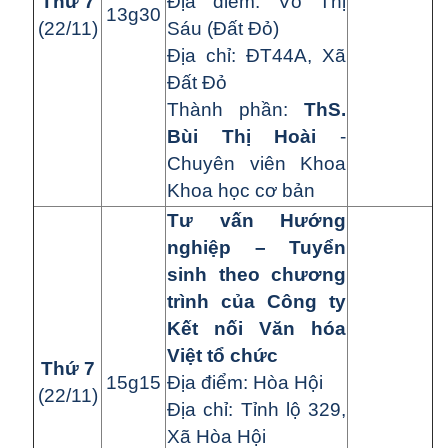
Thứ 7
Địa điểm: Võ Thị
13g30
(22/11)
Sáu (Đất Đỏ)
Địa chỉ: ĐT44A,
X
ã
Đất Đỏ
Thành phần:
ThS.
Bùi Thị Hoài
-
Chuyên viên Khoa
Khoa học cơ bản
Tư vấn Hướng
nghiệp – Tuyển
sinh theo chương
trình của Công ty
Kết nối Văn hóa
Việt tổ chức
Thứ 7
15g15
Địa điểm: Hòa Hội
(22/11)
Địa chỉ: Tỉnh lộ 329,
Xã Hòa Hội