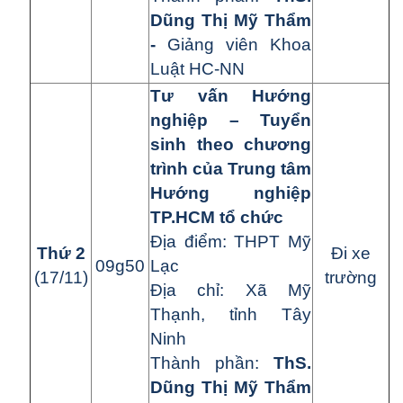
Dũng Thị Mỹ Thẩm
-
Giảng viên Khoa
Luật HC-NN
Tư vấn Hướng
nghiệp – Tuyển
sinh theo chương
trình của Trung tâm
Hướng nghiệp
TP.HCM tổ chức
Đ
ị
a đi
ể
m:
THPT Mỹ
Th
ứ
2
Đi xe
09g50
Lạc
(17/11)
trường
Đ
ị
a ch
ỉ
:
Xã
Mỹ
Thạnh
, tỉnh Tây
Ninh
Thành ph
ầ
n:
ThS.
Dũng Thị Mỹ Thẩm