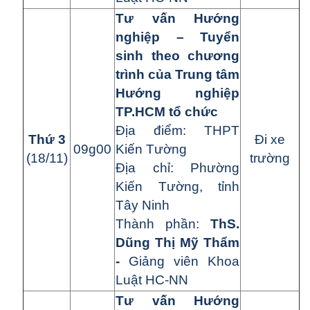
Tư vấn Hướng
nghiệp – Tuyển
sinh theo chương
trình của Trung tâm
Hướng nghiệp
TP.HCM tổ chức
Đ
ị
a đi
ể
m:
THPT
Th
ứ
3
Đi xe
09g00
Kiến Tường
(18/11)
trường
Đ
ị
a ch
ỉ
:
Phường
Kiến Tường
, tỉnh
Tây Ninh
Thành ph
ầ
n:
ThS.
Dũng Thị Mỹ Thẩm
-
Giảng viên Khoa
Luật HC-NN
Tư vấn Hướng