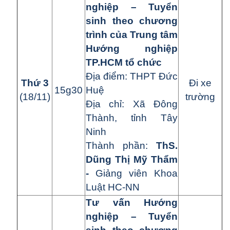
nghiệp – Tuyển
sinh theo chương
trình của Trung tâm
Hướng nghiệp
TP.HCM tổ chức
Đ
ị
a đi
ể
m:
THPT Đức
Th
ứ
3
Đi xe
15g30
Huệ
(18/11)
trường
Đ
ị
a ch
ỉ
:
Xã Đông
Thành
, tỉnh Tây
Ninh
Thành ph
ầ
n:
ThS.
Dũng Thị Mỹ Thẩm
-
Giảng viên Khoa
Luật HC-NN
Tư vấn Hướng
nghiệp – Tuyển