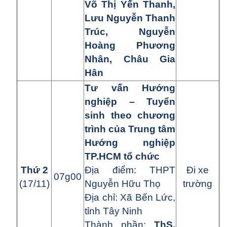
Võ Thị Yến Thanh,
Lưu Nguyễn Thanh
Trúc, Nguyễn
Hoàng Phương
Nhân, Châu Gia
Hân
Tư vấn Hướng
nghiệp – Tuyển
sinh theo chương
trình của Trung tâm
Hướng nghiệp
TP.HCM tổ chức
Th
ứ
2
Đ
ị
a đi
ể
m:
THPT
Đi xe
07g00
(17/11)
Nguyễn Hữu Thọ
trường
Đ
ị
a ch
ỉ
:
Xã Bến Lức,
tỉnh Tây Ninh
Thành ph
ầ
n:
ThS.